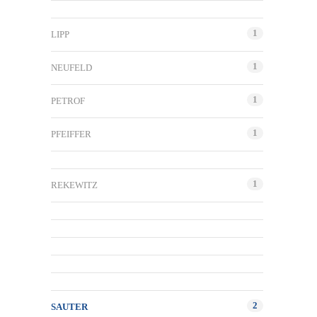
1
LIPP
1
NEUFELD
1
PETROF
1
PFEIFFER
1
REKEWITZ
2
SAUTER