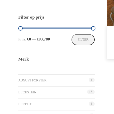
Filter op prijs
Min.
Max.
€0
€93,780
Prijs:
—
FILTER
prijs
prijs
Merk
1
AUGUST FORSTER
15
BECHSTEIN
1
BERDUX