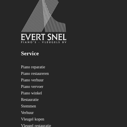
Service
Piano reparatie
Piano restaureren
Piano verhuur
Piano vervoer
Piano winkel
Restauratie
Stemmen
Verhuur
Vleugel kopen
Vleugel restauratie