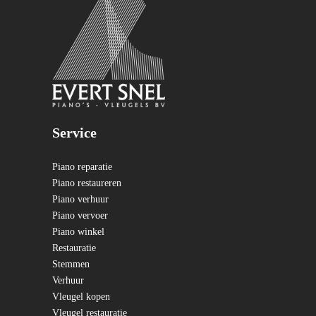
Service
Piano reparatie
Piano restaureren
Piano verhuur
Piano vervoer
Piano winkel
Restauratie
Stemmen
Verhuur
Vleugel kopen
Vleugel restauratie